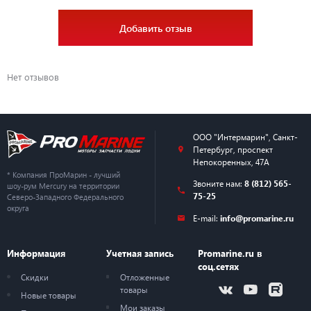
Добавить отзыв
Нет отзывов
ООО "Интермарин"
,
Санкт-
Петербург
,
проспект
Непокоренных, 47А
* Компания ПроМарин - лучший
Звоните нам:
8 (812) 565-
шоу-рум Mercury на территории
75-25
Северо-Западного Федерального
округа
E-mail:
info@promarine.ru
Информация
Учетная запись
Promarine.ru в
соц.сетях
Скидки
Отложенные
товары
Новые товары
Мои заказы