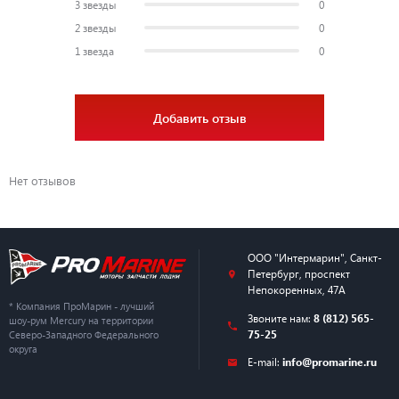
3 звезды
0
2 звезды
0
1 звезда
0
Добавить отзыв
Нет отзывов
ООО "Интермарин"
,
Санкт-
Петербург
,
проспект
Непокоренных, 47А
* Компания ПроМарин - лучший
Звоните нам:
8 (812) 565-
шоу-рум Mercury на территории
75-25
Северо-Западного Федерального
округа
E-mail:
info@promarine.ru