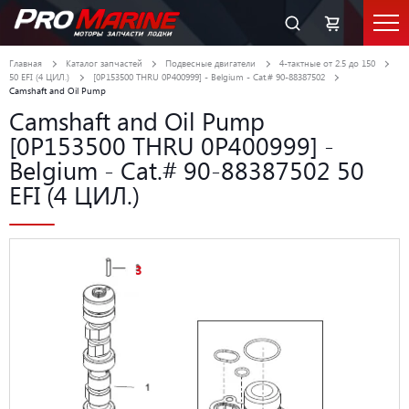
Главная
Каталог запчастей
Подвесные двигатели
4-тактные от 2.5 до 150
50 EFI (4 ЦИЛ.)
[0P153500 THRU 0P400999] - Belgium - Cat.# 90-88387502
Camshaft and Oil Pump
Camshaft and Oil Pump
[0P153500 THRU 0P400999] -
Belgium - Cat.# 90-88387502 50
EFI (4 ЦИЛ.)
3