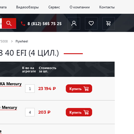
лата
Видеообзоры
Сервис
О компании
Контакты
8 (812) 565 75 25
75008
Flywheel
 40 EFI (4 ЦИЛ.)
К-во на
Стоимость
агрегате
за шт.
А Mercury
23 194 ₽
Купить
) Mercury
203 ₽
Купить
е