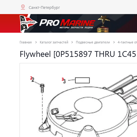
Санкт-Петербург
Главная
Каталог запчастей
Подвесные двигатели
4-тактные от
Flywheel [0P515897 THRU 1C453
2
3