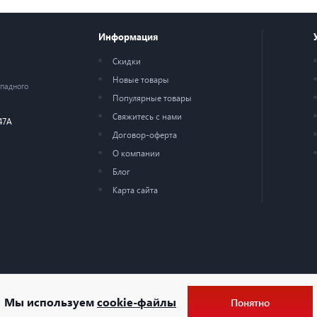
Информация
Скидки
Новые товары
ападного
Популярные товары
Свяжитесь с нами
47А
Договор-оферта
О компании
Блог
Карта сайта
Мы используем
cookie-файлы
Понятно