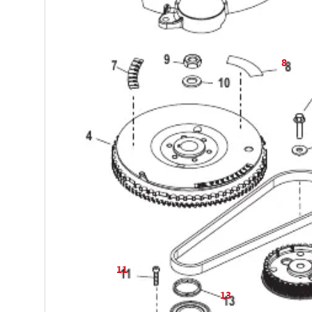
8
11
13