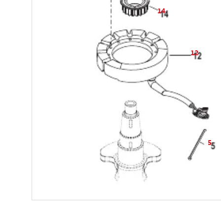
14
12
5