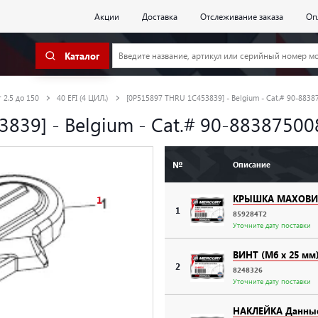
Акции
Доставка
Отслеживание заказа
Оп
Каталог
 2.5 до 150
40 EFI (4 ЦИЛ.)
[0P515897 THRU 1C453839] - Belgium - Cat.# 90-8838
839] - Belgium - Cat.# 90-883875008
№
Описание
КРЫШКА МАХОВИК
1
1
859284T2
Уточните дату поставки
ВИНТ (M6 x 25 мм
2
8248326
Уточните дату поставки
НАКЛЕЙКА Данны