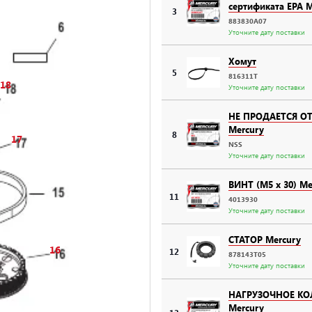
сертификата EPA M
3
883830A07
Уточните дату поставки
Хомут
5
816311T
18
Уточните дату поставки
НЕ ПРОДАЕТСЯ О
Mercury
8
17
NSS
Уточните дату поставки
ВИНТ (M5 x 30) Me
11
4013930
Уточните дату поставки
СТАТОР Mercury
16
12
878143T05
Уточните дату поставки
НАГРУЗОЧНОЕ К
Mercury