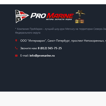
* Компания ПроМарин - лучший шоу-рум Mercury на территории Северо-З
Федерального округа
ООО "Интермарин"
,
Санкт-Петербург
,
проспект Непокоренных, 
Звоните нам:
8 (812) 565-75-25
E-mail:
info@promarine.ru
© 2026 — ProMarine