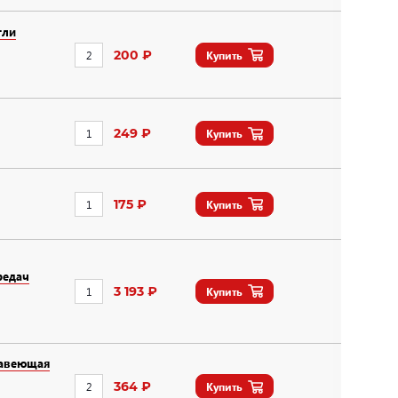
тли
200 ₽
Купить
249 ₽
Купить
175 ₽
Купить
редач
3 193 ₽
Купить
жавеющая
364 ₽
Купить