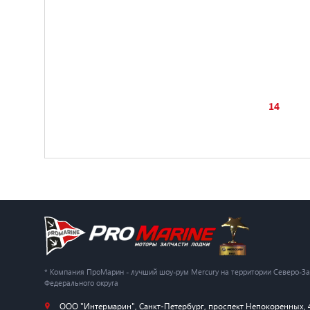
14
* Компания ПроМарин - лучший шоу-рум Mercury на территории Северо-З
Федерального округа
ООО "Интермарин"
,
Санкт-Петербург
,
проспект Непокоренных, 