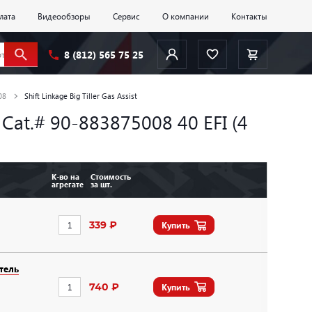
лата
Видеообзоры
Сервис
О компании
Контакты
8 (812) 565 75 25
08
Shift Linkage Big Tiller Gas Assist
- Cat.# 90-883875008 40 EFI (4
К-во на
Стоимость
агрегате
за шт.
339 ₽
Купить
тель
740 ₽
Купить