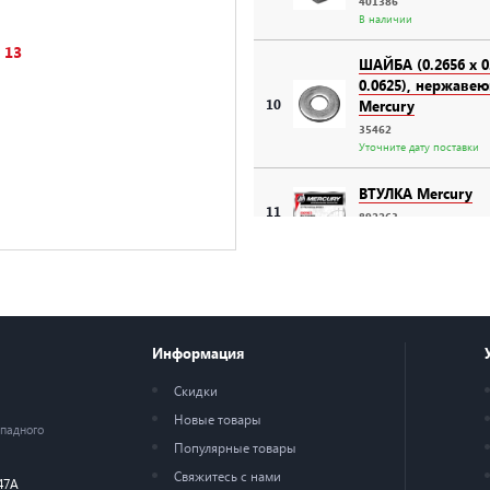
401386
В наличии
13
ШАЙБА (0.2656 x 0
0.0625), нержавею
10
Mercury
35462
Уточните дату поставки
ВТУЛКА Mercury
11
892263
Уточните дату поставки
Втулка
13
74647
Уточните дату поставки
Информация
ФИКСАТОР ПЕРЕД
СБОРЕ Mercury
Скидки
14
888823001
Новые товары
Уточните дату поставки
ападного
Популярные товары
Свяжитесь с нами
47А