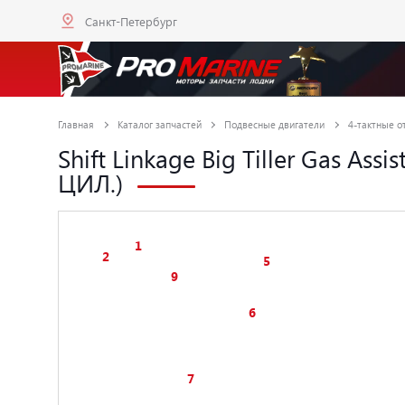
Санкт-Петербург
Главная
Каталог запчастей
Подвесные двигатели
4-тактные от
Shift Linkage Big Tiller Gas As
ЦИЛ.)
1
2
5
9
6
7