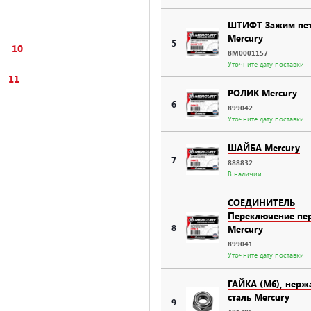
ШТИФТ Зажим пе
Mercury
5
10
8M0001157
Уточните дату поставки
11
РОЛИК Mercury
6
899042
Уточните дату поставки
ШАЙБА Mercury
7
888832
В наличии
СОЕДИНИТЕЛЬ
Переключение пе
8
Mercury
899041
Уточните дату поставки
ГАЙКА (M6), нер
сталь Mercury
9