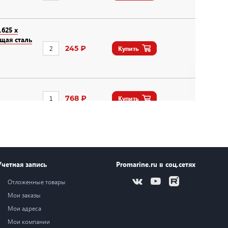
.625 x
щая сталь
245 ₽
Купить
768 ₽
Купить
214 ₽
Купить
Учетная запись
Promarine.ru в соц.сетях
АЧИ В
Отложенные товары
3 648 ₽
Купить
Мои заказы
Мои адреса
Мои компании