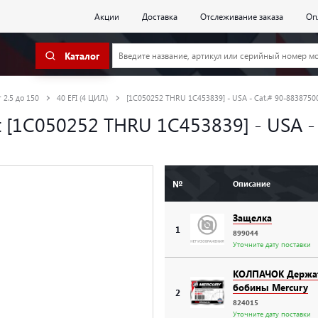
Акции
Доставка
Отслеживание заказа
Оп
Каталог
 2.5 до 150
40 EFI (4 ЦИЛ.)
[1C050252 THRU 1C453839] - USA - Cat.# 90-8838750
sist [1C050252 THRU 1C453839] - USA 
№
Описание
Защелка
1
899044
Уточните дату поставки
КОЛПАЧОК Держа
бобины Mercury
2
824015
Уточните дату поставки