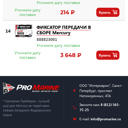
Уточните дату поставки
Уточните дату
214 ₽
Купить
поставки
ФИКСАТОР ПЕРЕДАЧИ В
14
СБОРЕ Mercury
888823001
Уточните дату поставки
Уточните дату
3 648 ₽
Купить
поставки
ООО "Интермарин"
,
Санкт-
Петербург
,
проспект
Непокоренных, 47А
* Компания ПроМарин - лучший
Звоните нам:
8 (812) 565-
шоу-рум Mercury на территории
75-25
Северо-Западного Федерального
округа
E-mail:
info@promarine.ru