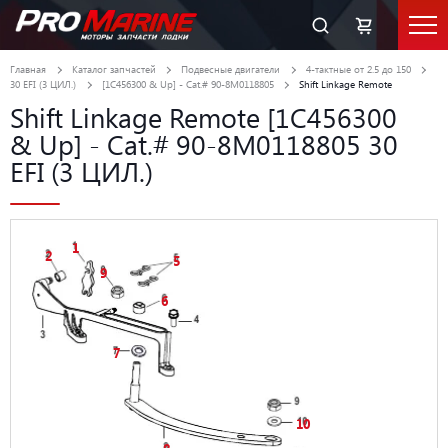
Главная
Каталог запчастей
Подвесные двигатели
4-тактные от 2.5 до 150
30 EFI (3 ЦИЛ.)
[1C456300 & Up] - Cat.# 90-8M0118805
Shift Linkage Remote
Shift Linkage Remote [1C456300
& Up] - Cat.# 90-8M0118805 30
EFI (3 ЦИЛ.)
1
2
5
9
6
7
10