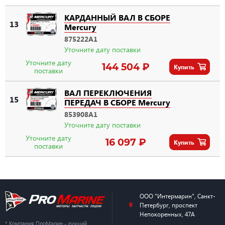
КАРДАННЫЙ ВАЛ В СБОРЕ
13
Mercury
875222A1
Уточните дату поставки
Уточните дату
144 504 ₽
Купить
поставки
ВАЛ ПЕРЕКЛЮЧЕНИЯ
15
ПЕРЕДАЧ В СБОРЕ Mercury
853908A1
Уточните дату поставки
Уточните дату
16 097 ₽
Купить
поставки
ООО "Интермарин"
,
Санкт-
Петербург
,
проспект
Непокоренных, 47А
* Компания ПроМарин - лучший