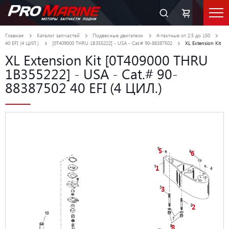
Главная
Каталог запчастей
Подвесные двигатели
4-тактные от 2.5 до 150
40 EFI (4 ЦИЛ.)
[0T409000 THRU 1B355222] - USA - Cat.# 90-88387502
XL Extension Kit
XL Extension Kit [0T409000 THRU
1B355222] - USA - Cat.# 90-
88387502 40 EFI (4 ЦИЛ.)
5
6
1
3
2
8