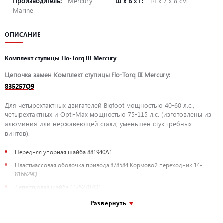
Производитель:
Mercury
Ш х В х Г:
14 х 7 х 8 см
Marine
ОПИСАНИЕ
Комплект ступицы Flo-Torq III Mercury
Цепочка замен Комплект ступицы Flo-Torq III Mercury:
835257Q9
Для четырехтактных двигателей Bigfoot мощностью 40-60 л.с.,
четырехтактных и Opti-Max мощностью 75-115 л.с. (изготовлены из
алюминия или нержавеющей стали, уменьшен стук гребных
винтов).
Передняя упорная шайба 881940A1
Пластмассовая оболочка привода 878584 Кормовой переходник 14-
816629Q
Лепестковая шайба 11-52707Q1
Гайка гребного винта Flo-Torq III
Развернуть
Комплект ступицы Flo-Torq III Mercury – оригинальная запчасть
Mercury/Mercruiser. Страна производства Япония. Заводской номер запчасти