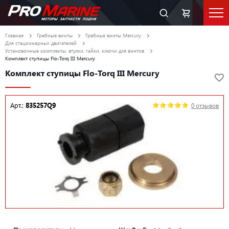
Главная
Гребные винты
Гребные винты Mercury
Для стационарных двигателей
Установочные комплекты, втулки, гайки, ключи для винтов
Комплект ступицы Flo-Torq III Mercury
Комплект ступицы Flo-Torq III Mercury
Арт.:
835257Q9
0 отзывов