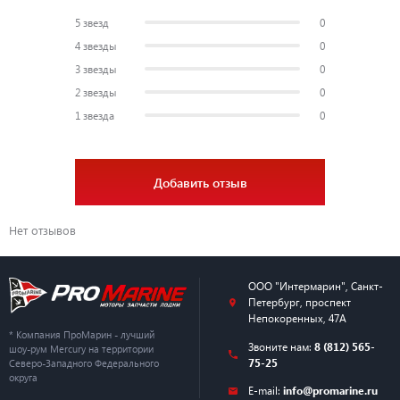
5 звезд
0
4 звезды
0
3 звезды
0
2 звезды
0
1 звезда
0
Добавить отзыв
Нет отзывов
ООО "Интермарин"
,
Санкт-
Петербург
,
проспект
Непокоренных, 47А
* Компания ПроМарин - лучший
Звоните нам:
8 (812) 565-
шоу-рум Mercury на территории
75-25
Северо-Западного Федерального
округа
E-mail:
info@promarine.ru