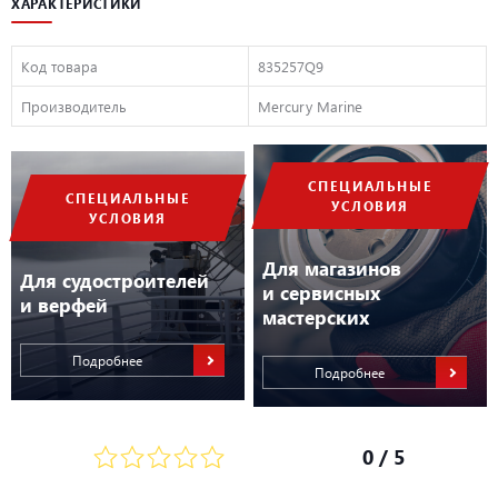
ХАРАКТЕРИСТИКИ
835257Q9. Запасные части и расходные материалы Меркури и Quicksilver
производятся на современном высокоточном оборудовании и проходят
контроль качества перед поступлением в продажу. При покупке
Код товара
835257Q9
оригинальных запасных частей Mercury/Mercruiser у официального дилера
Mercury ООО «ПроМарин» вы можете быть уверенны в качестве и
Производитель
Mercury Marine
долговечности приобретаемых деталей, а так же гарантийном покрытии
покупаемых деталей.
СПЕЦИАЛЬНЫЕ
СПЕЦИАЛЬНЫЕ
УСЛОВИЯ
УСЛОВИЯ
Для магазинов
Для судостроителей
и сервисных
и верфей
мастерских
Подробнее
Подробнее
0
/ 5