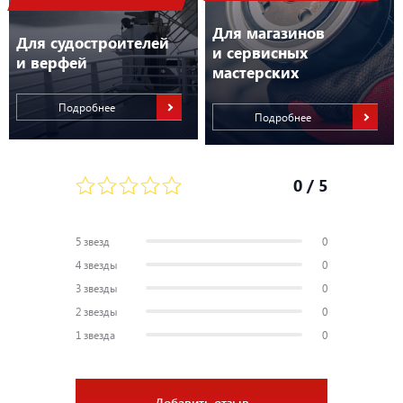
Для магазинов
Для судостроителей
и сервисных
и верфей
мастерских
Подробнее
Подробнее
0
/ 5
5 звезд
0
4 звезды
0
3 звезды
0
2 звезды
0
1 звезда
0
Добавить отзыв