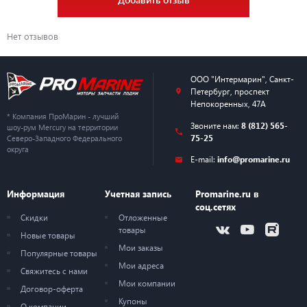
Нет отзывов
ООО "Интермарин"
,
Санкт-
Петербург
,
проспект
Непокоренных, 47А
* Компания ПроМарин - лучший
Звоните нам:
8 (812) 565-
шоу-рум Mercury на территории
75-25
Северо-Западного Федерального
округа
E-mail:
info@promarine.ru
Информация
Учетная запись
Promarine.ru в
соц.сетях
Скидки
Отложенные
товары
Новые товары
Мои заказы
Популярные товары
Мои адреса
Свяжитесь с нами
Мои компании
Договор-оферта
Купоны
О компании