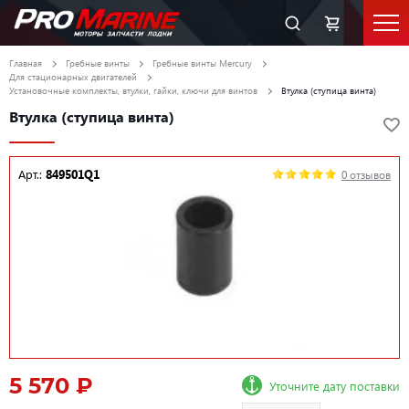
Главная
Гребные винты
Гребные винты Mercury
Для стационарных двигателей
Установочные комплекты, втулки, гайки, ключи для винтов
Втулка (ступица винта)
Втулка (ступица винта)
Арт.:
849501Q1
0 отзывов
5 570 ₽
Уточните дату поставки