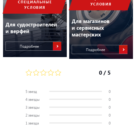
СПЕЦИАЛЬНЫЕ
УСЛОВИЯ
УСЛОВИЯ
Для магазинов
Для судостроителей
и сервисных
и верфей
мастерских
Подробнее
Подробнее
0
/ 5
5 звезд
0
4 звезды
0
3 звезды
0
2 звезды
0
1 звезда
0