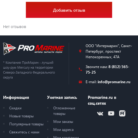
Добавить отзыв
Нет отзывов
ООО "Интермарин"
,
Санкт-
Петербург
,
проспект
Непокоренных, 47А
* Компания ПроМарин - лучший
Звоните нам:
8 (812) 565-
шоу-рум Mercury на территории
75-25
Северо-Западного Федерального
округа
E-mail:
info@promarine.ru
Информация
Учетная запись
Promarine.ru в
соц.сетях
Скидки
Отложенные
товары
Новые товары
Мои заказы
Популярные товары
Мои адреса
Свяжитесь с нами
Мои компании