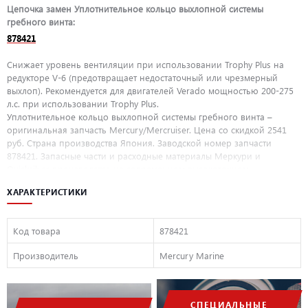
Цепочка замен Уплотнительное кольцо выхлопной системы
гребного винта:
878421
Снижает уровень вентиляции при использовании Trophy Plus на
редукторе V-6 (предотвращает недостаточный или чрезмерный
выхлоп). Рекомендуется для двигателей Verado мощностью 200-275
л.с. при использовании Trophy Plus.
Уплотнительное кольцо выхлопной системы гребного винта –
оригинальная запчасть Mercury/Mercruiser. Цена со скидкой 2541
руб. Страна производства Япония. Заводской номер запчасти
878421. Запасные части и расходные материалы Меркури и
Quicksilver производятся на современном высокоточном
оборудовании и проходят контроль качества перед поступлением в
ХАРАКТЕРИСТИКИ
продажу. При покупке оригинальных запасных частей
Mercury/Mercruiser у официального дилера Mercury ООО
«ПроМарин» вы можете быть уверенны в качестве и долговечности
Код товара
878421
приобретаемых деталей, а так же гарантийном покрытии
покупаемых деталей.
Производитель
Mercury Marine
СПЕЦИАЛЬНЫЕ