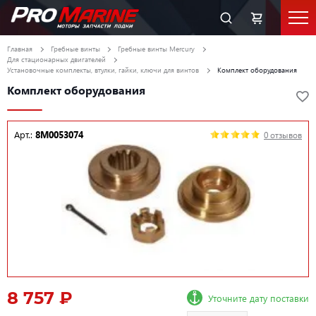
Главная
Гребные винты
Гребные винты Mercury
Для стационарных двигателей
Установочные комплекты, втулки, гайки, ключи для винтов
Комплект оборудования
Комплект оборудования
Арт.:
8M0053074
0 отзывов
8 757 ₽
Уточните дату поставки