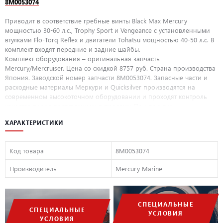
8M0053074
Приводит в соответствие гребные винты Black Max Mercury
мощностью 30-60 л.с., Trophy Sport и Vengeance с установленными
втулками Flo-Torq Reflex и двигатели Tohatsu мощностью 40-50 л.с. В
комплект входят передние и задние шайбы.
Комплект оборудования – оригинальная запчасть
Mercury/Mercruiser. Цена со скидкой 8757 руб. Страна производства
Япония. Заводской номер запчасти 8M0053074. Запасные части и
расходные материалы Меркури и Quicksilver производятся на
современном высокоточном оборудовании и проходят контроль
качества перед поступлением в продажу. При покупке
оригинальных запасных частей Mercury/Mercruiser у официального
ХАРАКТЕРИСТИКИ
дилера Mercury ООО «ПроМарин» вы можете быть уверенны в
качестве и долговечности приобретаемых деталей, а так же
гарантийном покрытии покупаемых деталей.
Код товара
8M0053074
Производитель
Mercury Marine
СПЕЦИАЛЬНЫЕ
СПЕЦИАЛЬНЫЕ
УСЛОВИЯ
УСЛОВИЯ