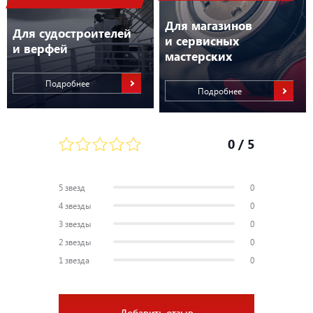
Для магазинов
Для судостроителей
и сервисных
и верфей
мастерских
Подробнее
Подробнее
0
/ 5
5 звезд
0
4 звезды
0
3 звезды
0
2 звезды
0
1 звезда
0
Добавить отзыв