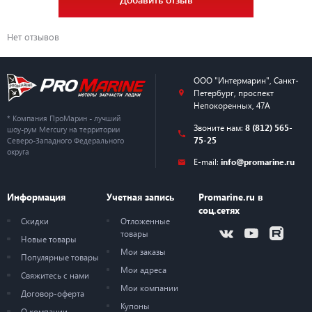
Нет отзывов
ООО "Интермарин"
,
Санкт-
Петербург
,
проспект
Непокоренных, 47А
* Компания ПроМарин - лучший
Звоните нам:
8 (812) 565-
шоу-рум Mercury на территории
75-25
Северо-Западного Федерального
округа
E-mail:
info@promarine.ru
Информация
Учетная запись
Promarine.ru в
соц.сетях
Скидки
Отложенные
товары
Новые товары
Мои заказы
Популярные товары
Мои адреса
Свяжитесь с нами
Мои компании
Договор-оферта
Купоны
О компании