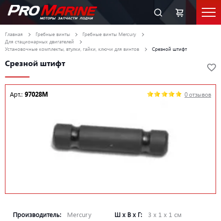
Главная
Гребные винты
Гребные винты Mercury
Для стационарных двигателей
Установочные комплекты, втулки, гайки, ключи для винтов
Срезной штифт
Срезной штифт
Арт.:
97028M
0 отзывов
Производитель:
Mercury
Ш х В х Г:
3 х 1 х 1 см