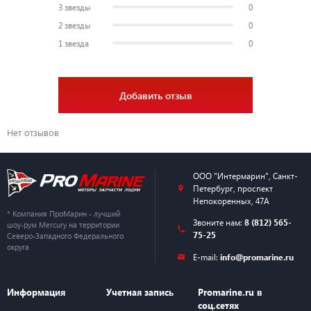
3 звезды
0
2 звезды
0
1 звезда
0
Добавить отзыв
Нет отзывов
ООО "Интермарин"
,
Санкт-
Петербург
,
проспект
Непокоренных, 47А
* Компания ПроМарин - лучший
Звоните нам:
8 (812) 565-
шоу-рум Mercury на территории
75-25
Северо-Западного Федерального
округа
E-mail:
info@promarine.ru
Информация
Учетная запись
Promarine.ru в
соц.сетях