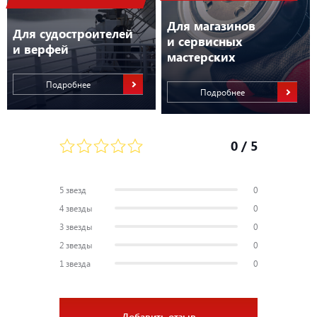
Для магазинов
Для судостроителей
и сервисных
и верфей
мастерских
Подробнее
Подробнее
0
/ 5
5 звезд
0
4 звезды
0
3 звезды
0
2 звезды
0
1 звезда
0
Добавить отзыв