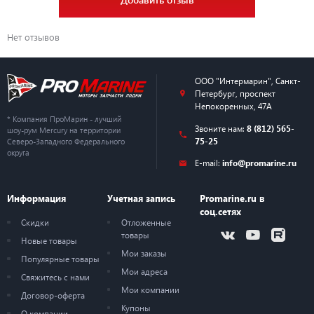
Нет отзывов
ООО "Интермарин"
,
Санкт-
Петербург
,
проспект
Непокоренных, 47А
* Компания ПроМарин - лучший
Звоните нам:
8 (812) 565-
шоу-рум Mercury на территории
75-25
Северо-Западного Федерального
округа
E-mail:
info@promarine.ru
Информация
Учетная запись
Promarine.ru в
соц.сетях
Скидки
Отложенные
товары
Новые товары
Мои заказы
Популярные товары
Мои адреса
Свяжитесь с нами
Мои компании
Договор-оферта
Купоны
О компании