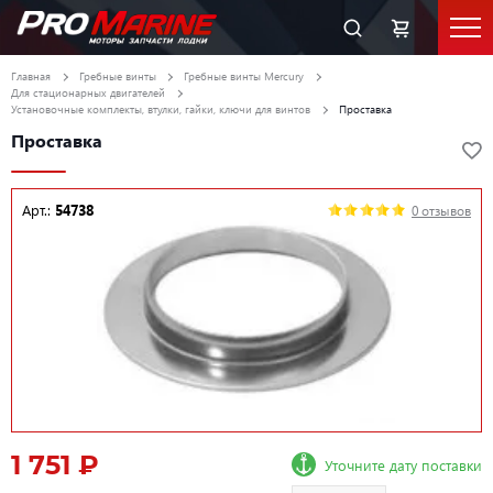
Главная
Гребные винты
Гребные винты Mercury
Для стационарных двигателей
Установочные комплекты, втулки, гайки, ключи для винтов
Проставка
Проставка
Арт.:
54738
0 отзывов
1 751 ₽
Уточните дату поставки