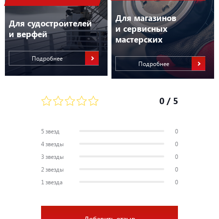
Для магазинов
Для судостроителей
и сервисных
и верфей
мастерских
Подробнее
Подробнее
0
/ 5
5 звезд
0
4 звезды
0
3 звезды
0
2 звезды
0
1 звезда
0
Добавить отзыв