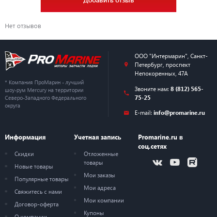
Нет отзывов
ООО "Интермарин"
,
Санкт-
Петербург
,
проспект
Непокоренных, 47А
* Компания ПроМарин - лучший
Звоните нам:
8 (812) 565-
шоу-рум Mercury на территории
75-25
Северо-Западного Федерального
округа
E-mail:
info@promarine.ru
Информация
Учетная запись
Promarine.ru в
соц.сетях
Скидки
Отложенные
товары
Новые товары
Мои заказы
Популярные товары
Мои адреса
Свяжитесь с нами
Мои компании
Договор-оферта
Купоны
О компании