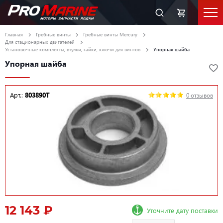
Главная
Гребные винты
Гребные винты Mercury
Для стационарных двигателей
Установочные комплекты, втулки, гайки, ключи для винтов
Упорная шайба
Упорная шайба
Арт.:
803890T
0 отзывов
12 143 ₽
Уточните дату поставки