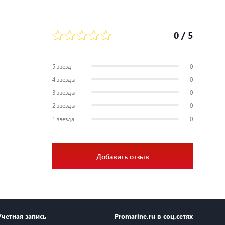
0
/ 5
5 звезд
0
4 звезды
0
3 звезды
0
2 звезды
0
1 звезда
0
Добавить отзыв
Учетная запись
Promarine.ru в соц.сетях