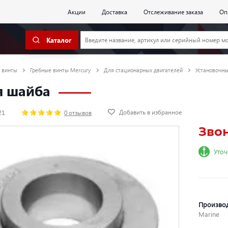
Акции
Доставка
Отслеживание заказа
Оп
Каталог
 винты
Гребные винты Mercury
Для стационарных двигателей
Установочны
я шайба
Добавить в избранное
21
0 отзывов
Зво
Уточ
Произво
Marine