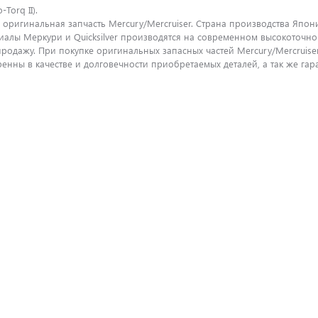
-Torq II).
оригинальная запчасть Mercury/Mercruiser. Страна производства Япони
иалы Меркури и Quicksilver производятся на современном высокоточно
продажу. При покупке оригинальных запасных частей Mercury/Mercrui
енны в качестве и долговечности приобретаемых деталей, а так же га