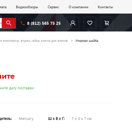
лата
Видеообзоры
Сервис
О компании
Контакты
8 (812) 565 75 25
е комплекты, втулки, гайки, ключи для винтов
Упорная шайба
ните
ните дату поставки
дитель:
Mercury
Ш х В х Г:
7 х 3 х 7 см