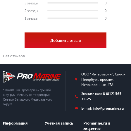
3 звезды
0
2 звезды
0
1 звезда
0
Добавить отзыв
Нет отзывов
ООО "Интермарин"
,
Санкт-
Петербург
,
проспект
Непокоренных, 47А
* Компания ПроМарин - лучший
Звоните нам:
8 (812) 565-
шоу-рум Mercury на территории
75-25
Северо-Западного Федерального
округа
E-mail:
info@promarine.ru
Информация
Учетная запись
Promarine.ru в
соц.сетях