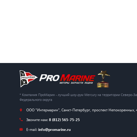
* Компания ПроМарин - лучший шоу-рум Mercury на территории Северо-З
Федерального округа
ООО "Интермарин"
,
Санкт-Петербург
,
проспект Непокоренных, 
Звоните нам:
8 (812) 565-75-25
E-mail:
info@promarine.ru