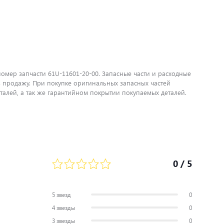
номер запчасти 61U-11601-20-00. Запасные части и расходные
 продажу. При покупке оригинальных запасных частей
алей, а так же гарантийном покрытии покупаемых деталей.
0
/ 5
5 звезд
0
4 звезды
0
3 звезды
0