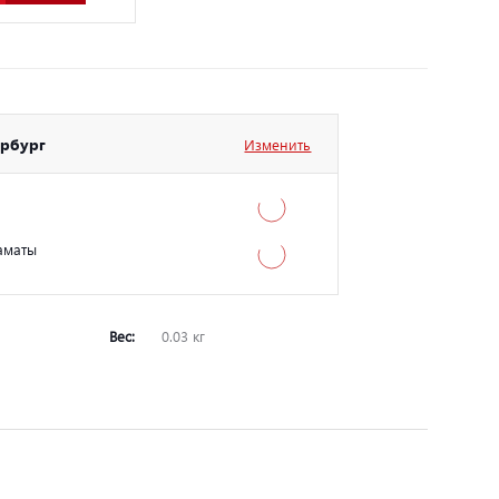
ербург
Изменить
аматы
Вес:
0.03 кг