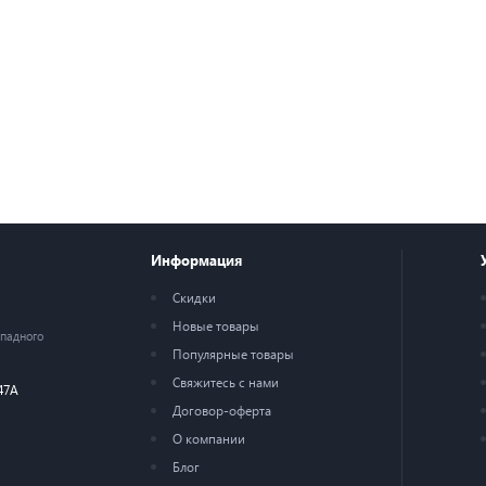
Информация
Скидки
Новые товары
ападного
Популярные товары
Свяжитесь с нами
47А
Договор-оферта
О компании
Блог