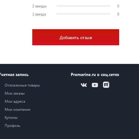
2 звезды
0
1 звезда
0
Добавить отзыв
Учетная запись
Promarine.ru в соц.сетях
Отложенные товары
Мои заказы
Мои адреса
Мои компании
Купоны
Профиль