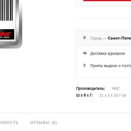
Город —
Санкт-Пет
Доставка курьером
Пункты выдачи и пост
Производитель:
YMC
Ш х В х Г:
11 х 2 х 10.7 см
ИМОСТЬ
ОТЗЫВЫ (0)