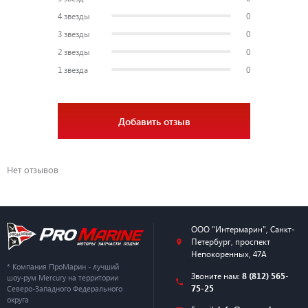
4 звезды
0
3 звезды
0
2 звезды
0
1 звезда
0
Добавить отзыв
Нет отзывов
ООО "Интермарин"
,
Санкт-
Петербург
,
проспект
Непокоренных, 47А
* Компания ПроМарин - лучший
Звоните нам:
8 (812) 565-
шоу-рум Mercury на территории
75-25
Северо-Западного Федерального
округа