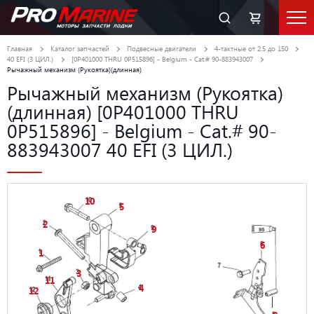
Главная
Каталог запчастей
Подвесные двигатели
4-тактные от 2.5 до 150
40 EFI (3 ЦИЛ.)
[0P401000 THRU 0P515896] - Belgium - Cat.# 90-883943007
Рычажный механизм (Рукоятка)(длинная)
Рычажный механизм (Рукоятка)
(длинная) [0P401000 THRU
0P515896] - Belgium - Cat.# 90-
883943007 40 EFI (3 ЦИЛ.)
10
5
2
9
6
1
3
11
4
12