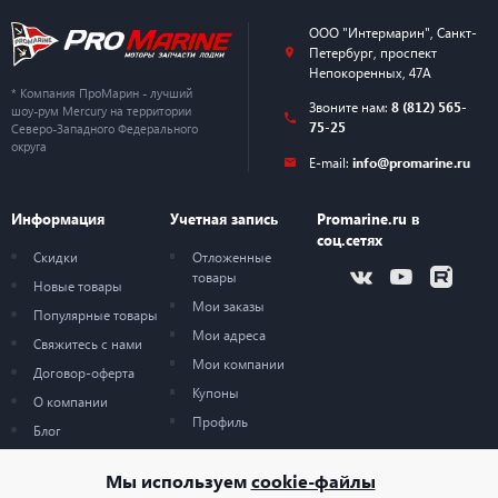
ООО "Интермарин"
,
Санкт-
Петербург
,
проспект
Непокоренных, 47А
* Компания ПроМарин - лучший
Звоните нам:
8 (812) 565-
шоу-рум Mercury на территории
75-25
Северо-Западного Федерального
округа
E-mail:
info@promarine.ru
Информация
Учетная запись
Promarine.ru в
соц.сетях
Скидки
Отложенные
товары
Новые товары
Мои заказы
Популярные товары
Мои адреса
Свяжитесь с нами
Мои компании
Договор-оферта
Купоны
О компании
Профиль
Блог
Карта сайта
Мы используем
cookie-файлы