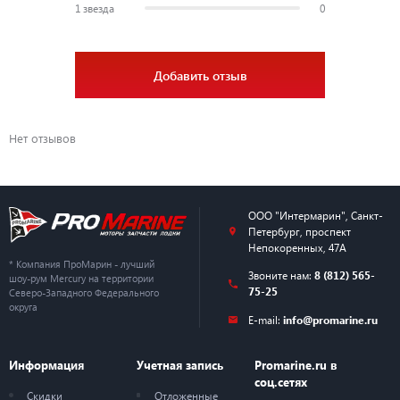
1 звезда
0
Добавить отзыв
Нет отзывов
ООО "Интермарин"
,
Санкт-
Петербург
,
проспект
Непокоренных, 47А
* Компания ПроМарин - лучший
Звоните нам:
8 (812) 565-
шоу-рум Mercury на территории
75-25
Северо-Западного Федерального
округа
E-mail:
info@promarine.ru
Информация
Учетная запись
Promarine.ru в
соц.сетях
Скидки
Отложенные