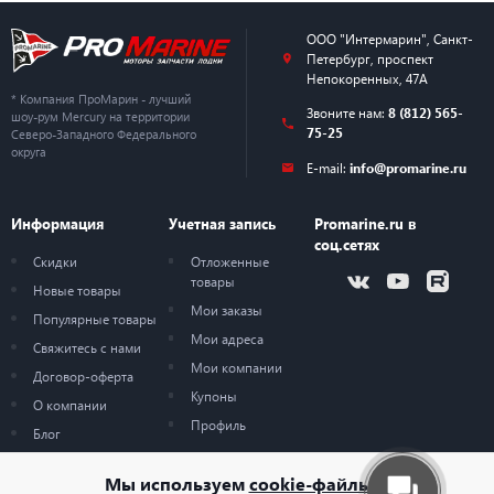
ООО "Интермарин"
,
Санкт-
Петербург
,
проспект
Непокоренных, 47А
* Компания ПроМарин - лучший
Звоните нам:
8 (812) 565-
шоу-рум Mercury на территории
75-25
Северо-Западного Федерального
округа
E-mail:
info@promarine.ru
Информация
Учетная запись
Promarine.ru в
соц.сетях
Скидки
Отложенные
товары
Новые товары
Мои заказы
Популярные товары
Мои адреса
Свяжитесь с нами
Мои компании
Договор-оферта
Купоны
О компании
Профиль
Блог
Карта сайта
Мы используем
cookie-файлы