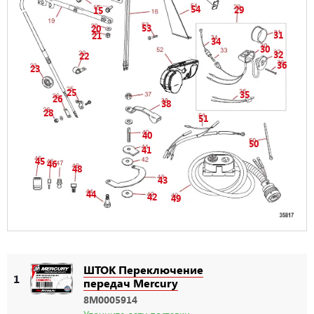
54
29
15
53
20
31
21
34
30
32
22
36
23
25
35
26
38
28
51
40
50
41
45
46
48
43
44
42
49
ШТОК Переключение
1
передач Mercury
8M0005914
Уточните дату поставки