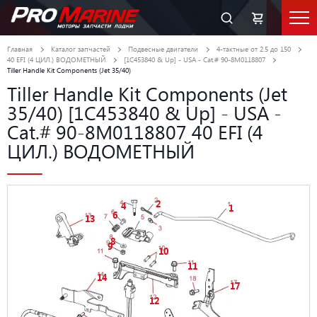
Главная
Каталог запчастей
Подвесные двигатели
4-тактные от 2.5 до 150
40 EFI (4 ЦИЛ.) ВОДОМЕТНЫЙ
[1C453840 & Up] - USA - Cat.# 90-8M0118807
Tiller Handle Kit Components (Jet 35/40)
Tiller Handle Kit Components (Jet
35/40) [1C453840 & Up] - USA -
Cat.# 90-8M0118807 40 EFI (4
ЦИЛ.) ВОДОМЕТНЫЙ
2
4
1
6
13
8
9
10
11
14
17
12