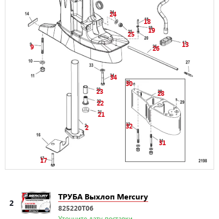
24
18
19
25
13
9
26
34
30
23
28
22
21
32
2
31
17
ТРУБА Выхлоп Mercury
2
825220T06
Уточните дату поставки