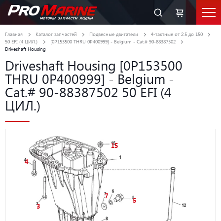
Главная
Каталог запчастей
Подвесные двигатели
4-тактные от 2.5 до 150
50 EFI (4 ЦИЛ.)
[0P153500 THRU 0P400999] - Belgium - Cat.# 90-88387502
Driveshaft Housing
Driveshaft Housing [0P153500
THRU 0P400999] - Belgium -
Cat.# 90-88387502 50 EFI (4
ЦИЛ.)
15
4
7
5
3