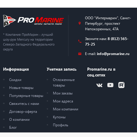
ООО "Интермарин"
,
Санкт-
Петербург
,
проспект
Непокоренных, 47А
* Компания ПроМарин - лучший
Звоните нам:
8 (812) 565-
шоу-рум Mercury на территории
75-25
Северо-Западного Федерального
округа
E-mail:
info@promarine.ru
Информация
Учетная запись
Promarine.ru в
соц.сетях
Скидки
Отложенные
товары
Новые товары
Мои заказы
Популярные товары
Мои адреса
Свяжитесь с нами
Мои компании
Договор-оферта
Купоны
О компании
Профиль
Блог
Карта сайта