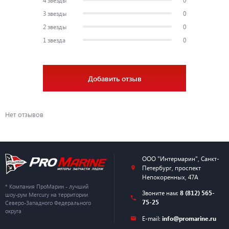
3 звезды
0
2 звезды
0
1 звезда
0
Добавить отзыв
Нет отзывов
ООО "Интермарин"
,
Санкт-
Петербург
,
проспект
Непокоренных, 47А
* Компания ПроМарин - лучший
Звоните нам:
8 (812) 565-
шоу-рум Mercury на территории
75-25
Северо-Западного Федерального
округа
E-mail:
info@promarine.ru