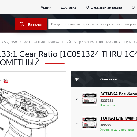
Акции
Доставка
Отслеживание заказа
Оп
Каталог
 2.5 до 150
40 EFI (4 ЦИЛ.) ВОДОМЕТНЫЙ
[1C051324 THRU 1C453839] - USA - C
 2.33:1 Gear Ratio [1C051324 THRU 1C
ВОДОМЕТНЫЙ
№
Описание
31
ВСТАВКА Резьбово
2
8227731
В наличии
ТОЛКАТЕЛЬ Кулачо
3
899070
Уточните дату поставки