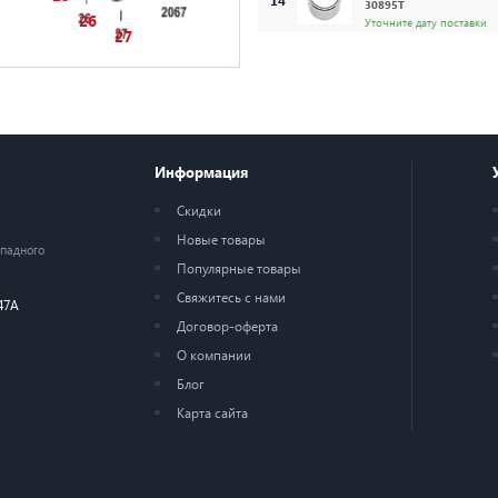
30895T
26
Уточните дату поставки
27
КОЛЬЦО Стопор M
15
856823
Уточните дату поставки
МУФТА СЦЕПЛЕНИ
Информация
16
888805T
Уточните дату поставки
Скидки
Новые товары
ПРУЖИНА Mercur
ападного
18
Популярные товары
30893
Уточните дату поставки
Свяжитесь с нами
47А
Договор-оферта
ПЕРЕДАЧА Задняя 
19
О компании
889990T
Уточните дату поставки
Блог
Карта сайта
Подшипник
22
30956T
Уточните дату поставки