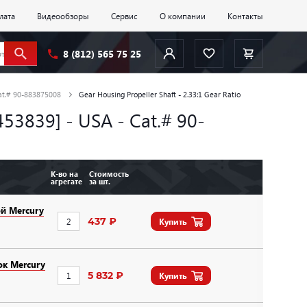
лата
Видеообзоры
Сервис
О компании
Контакты
8 (812) 565 75 25
at.# 90-883875008
Gear Housing Propeller Shaft - 2.33:1 Gear Ratio
453839] - USA - Cat.# 90-
К-во на
Стоимость
агрегате
за шт.
й Mercury
437 ₽
Купить
к Mercury
5 832 ₽
Купить