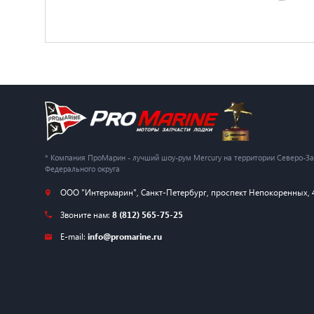
* Компания ПроМарин - лучший шоу-рум Mercury на территории Северо-З
Федерального округа
ООО "Интермарин"
,
Санкт-Петербург
,
проспект Непокоренных, 
Звоните нам:
8 (812) 565-75-25
E-mail:
info@promarine.ru