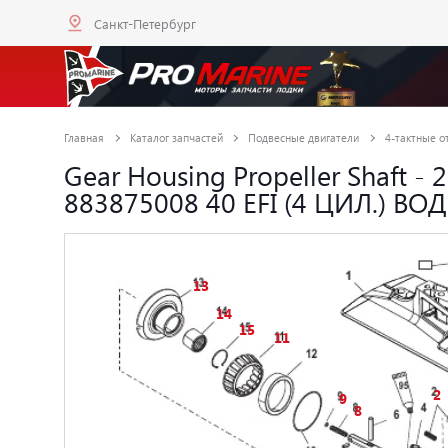
Санкт-Петербург
Главная
Каталог запчастей
Подвесные двигатели
4-тактные от
Gear Housing Propeller Shaft -
883875008 40 EFI (4 ЦИЛ.) 
13
14
15
11
2
9
8