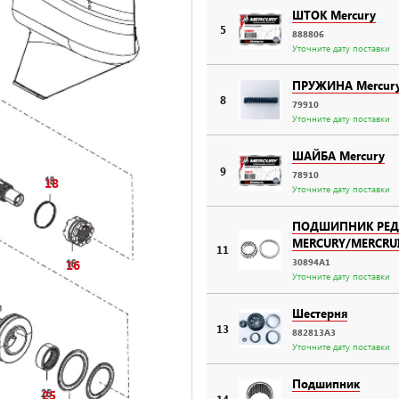
ШТОК Mercury
5
888806
Уточните дату поставки
ПРУЖИНА Mercur
8
79910
Уточните дату поставки
ШАЙБА Mercury
9
78910
18
Уточните дату поставки
ПОДШИПНИК РЕД
MERCURY/MERCRUI
11
30894A1
16
Уточните дату поставки
Шестерня
13
882813A3
Уточните дату поставки
Подшипник
25
14